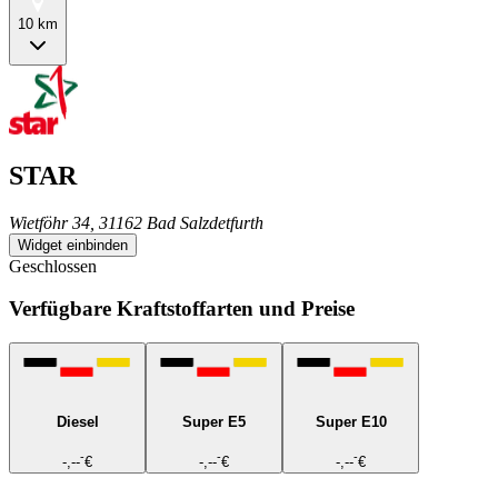
10 km
STAR
Wietföhr 34, 31162 Bad Salzdetfurth
Widget einbinden
Geschlossen
Verfügbare Kraftstoffarten und Preise
Diesel
Super E5
Super E10
-
-
-
-,--
€
-,--
€
-,--
€