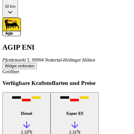
10 km
AGIP ENI
Pferdemarkt 5, 99994 Nottertal-Heilinger Höhen
Widget einbinden
Geöffnet
Verfügbare Kraftstoffarten und Preise
Diesel
Super E5
9
9
2,33
€
2,31
€