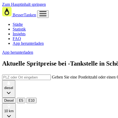
Zum Hauptinhalt springen
BesserTanken
Städte
Statistik
Insights
FAQ
App herunterladen
App herunterladen
Aktuelle Spritpreise
bei
-Tankstelle in Sc
Geben Sie eine Postleitzahl oder einen
diesel
Diesel
E5
E10
10 km